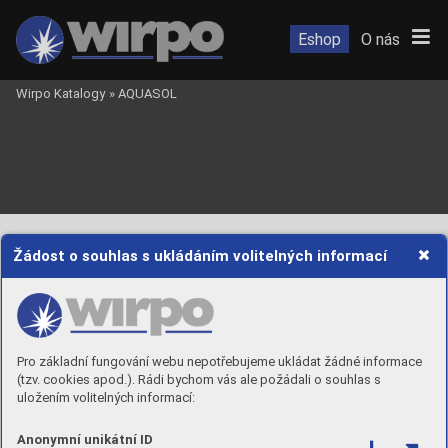
Eshop
O nás
Wirpo Katalogy
»
AQUASOL
Žádost o souhlas s ukládáním volitelných informací
WIRPO s.r
.o.
IČ:
 25310054
CTBo
x B8,
DIČ:
 CZ25310054
Škrobárenská 518/16 
617 00 Brno
tel.:
 +420 543 250 727
wirpo@wirpo.cz
www
.wirpo.cz
Pro základní fungování webu nepotřebujeme ukládat žádné informace
(tzv. cookies apod.). Rádi bychom vás ale požádali o souhlas s
uložením volitelných informací:
Anonymní unikátní ID