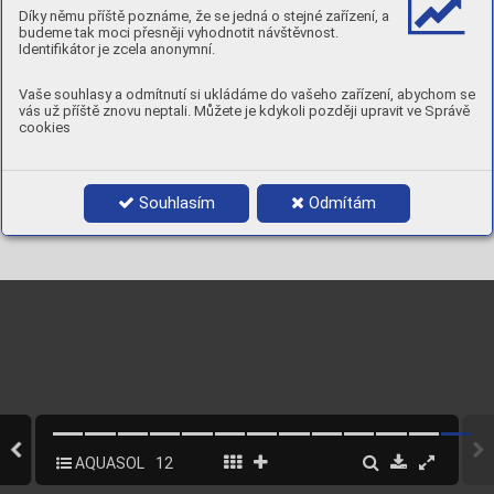
Díky němu příště poznáme, že se jedná o stejné zařízení, a
Brno
budeme tak moci přesněji vyhodnotit návštěvnost.
Identifikátor je zcela anonymní.
Vaše souhlasy a odmítnutí si ukládáme do vašeho zařízení, abychom se
vás už příště znovu neptali. Můžete je kdykoli později upravit ve Správě
www
.wir
po
.cz
cookies
www
.f
acebook.com/wir
po
www
.wir
po
.cz/eshop
Souhlasím
Odmítám
AQUASOL
12