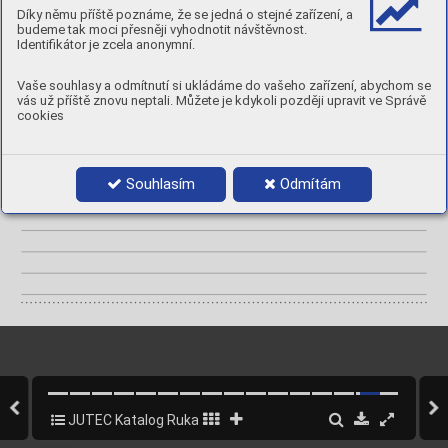
• K dispozici také se such
ým zipem 
Díky němu příště poznáme, že se jedná o stejné zařízení, a
• K dispozici také s dodatečnou podšívk
ou z 
netkaného preo
xu  
budeme tak moci přesněji vyhodnotit návštěvnost.
• Poddajné
, exc
elentní manipulace 
• Materiál: preox-aramidov
á tkanina, pohli-
Identifikátor je zcela anonymní.
níkov
aná  až do 200 °C kontaktního tepla 
• Délka: 38 cm a 40 cm 
• 
EN 388: 4 3 4 3 
Vaše souhlasy a odmítnutí si ukládáme do vašeho zařízení, abychom se
• 
EN 407: 4 1 3 4 4 4
vás už příště znovu neptali. Můžete je kdykoli později upravit ve Správě
EN 407
EN 388
cookies
K
AT.
 III
P
oznámky
Souhlasím
Odmítám
JUTEC Katalog Rukavice
14