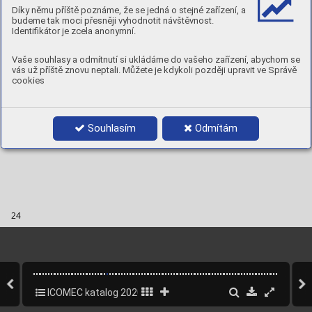
operat
ing condit
ions
. Advanta
ge
s: quic
k and comfor-
Díky němu příště poznáme, že se jedná o stejné zařízení, a
table tool chang
es
, too
l
s are xe
d securely since they 
audibly click into place. T
ool
s w
ith X-
LOCK can be al
so  
budeme tak moci přesněji vyhodnotit návštěvnost.
used on convention
al angle gr
in
der
s
.
Identifikátor je zcela anonymní.
Vaše souhlasy a odmítnutí si ukládáme do vašeho zařízení, abychom se
vás už příště znovu neptali. Můžete je kdykoli později upravit ve Správě
cookies
Souhlasím
Odmítám
24
ICOMEC katalog 2020
24