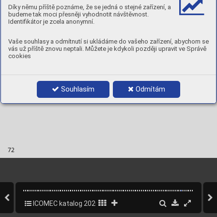
Díky němu příště poznáme, že se jedná o stejné zařízení, a
budeme tak moci přesněji vyhodnotit návštěvnost.
Identifikátor je zcela anonymní.
Vaše souhlasy a odmítnutí si ukládáme do vašeho zařízení, abychom se
Ar
t
i
colo
Dimensioni. mm
Ab
ras
ivo
Grane
vás už příště znovu neptali. Můžete je kdykoli později upravit ve Správě
Ite
m
Size
Ab
rasi
ve
Grit
s
cookies
Ca
rbu
ro di si
lic
io
Coar
se (60)
, Me
dium (1
0
0), F
ine 
98x69x2
6
20
BSP
(1
5
0
)
Silic
on carbide
Souhlasím
Odmítám
72
ICOMEC katalog 2020
72