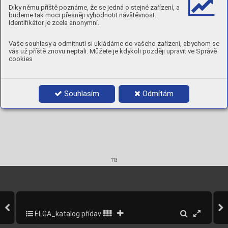
Díky němu příště poznáme, že se jedná o stejné zařízení, a
Mechani
cal
 pro
perties
budeme tak moci přesněji vyhodnotit návštěvnost.
Deposition rate per hour:
y
pi
cal
T
Identifikátor je zcela anonymní.
Yield s
trength, 
Rp0.2%:
663 MPa
Tensile 
Strength,
 Rm:
739 MPa
Elongation,
 A5
21%
Impac
t energy, 
CV:
–40°
C 
 87 J
•
Vaše souhlasy a odmítnutí si ukládáme do vašeho zařízení, abychom se
–50°
C 
 72 J
•
vás už příště znovu neptali. Můžete je kdykoli později upravit ve Správě
–60°
C 
 60 J
•
cookies
y
drogen
H
 content 
/ 100 g 
weld
 metal
 5 ml
≤
A
pprovals:
N/A
Product data:
Souhlasím
Odmítám



1,2
95532012
15 kg 
D300
113
ELGA_katalog přídavných materiálů_2013
115