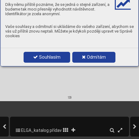
mm
Díky němu příště poznáme, že se jedná o stejné zařízení, a
15 kg K
300
17-20
180-230
24-30
1,0
95312010
80-150
budeme tak moci přesněji vyhodnotit návštěvnost.
15 kg K
300
18-22
240-300
26-33
1,2
95312012
110-180
Identifikátor je zcela anonymní.
Vaše souhlasy a odmítnutí si ukládáme do vašeho zařízení, abychom se
vás už příště znovu neptali. Můžete je kdykoli později upravit ve Správě
cookies
Souhlasím
Odmítám
139
ELGA_katalog přídavných materiálů_2013
141