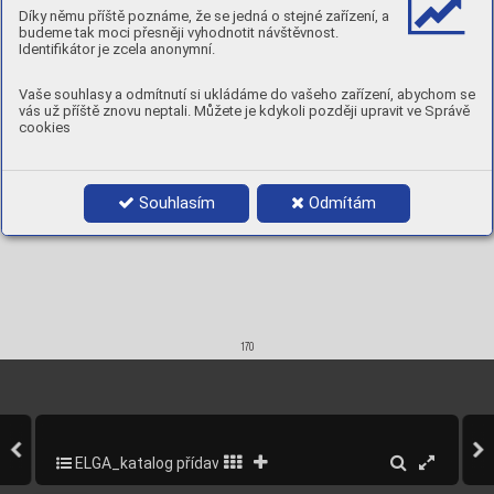
Díky němu příště poznáme, že se jedná o stejné zařízení, a
5 kg D300
N/A
70-110
18-22
0,8
95082008
N/A
6 kg D300
N/A
100-150
18-22
1,0
95082010
N/A
budeme tak moci přesněji vyhodnotit návštěvnost.
6 kg D300
N/A
140-210
19-25
1,2
95082012
N/A
Identifikátor je zcela anonymní.
6 kg D300
N/A
170-320
20-26
1,6
95082016
N/A
Vaše souhlasy a odmítnutí si ukládáme do vašeho zařízení, abychom se
vás už příště znovu neptali. Můžete je kdykoli později upravit ve Správě
cookies
Souhlasím
Odmítám
170
ELGA_katalog přídavných materiálů_2013
172