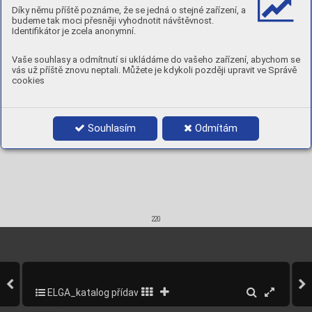





Díky němu příště poznáme, že se jedná o stejné zařízení, a
Product data:
budeme tak moci přesněji vyhodnotit návštěvnost.



Identifikátor je zcela anonymní.
1,6 x 1000
2,5 kg
95071016
2,0 x 1000
2,5 kg
95071020
2,4 x 1000
2,5 kg
95071024
Vaše souhlasy a odmítnutí si ukládáme do vašeho zařízení, abychom se
3,2 x 1000
2,5 kg
95071032
vás už příště znovu neptali. Můžete je kdykoli později upravit ve Správě
4,0 x 1000
2,5 kg
95071040
cookies
Souhlasím
Odmítám
220
ELGA_katalog přídavných materiálů_2013
222