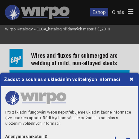
Eshop
O nás
Wirpo Katalogy
»
ELGA_katalog přídavných materiálů_2013
Wires and ﬂuxes for submerged arc 
welding of mild, non-alloyed steels
Žádost o souhlas s ukládáním volitelných informací
Elgasaw 101
 ....................................................
222
Elgasaw 102
 ....................................................
222
Elgasaw 102Si
 .................................................
222
Elgasaw 103Si
 .................................................
222
Pro základní fungování webu nepotřebujeme ukládat žádné informace
Elgasaw 104
 ....................................................
222
(tzv. cookies apod.). Rádi bychom vás ale požádali o souhlas s
uložením volitelných informací:
Elgaﬂux 211R
 ..................................................
223
Elgaﬂux 251B
 ..................................................
224
Elgaﬂux 285B
 ..................................................
225
Anonymní unikátní ID