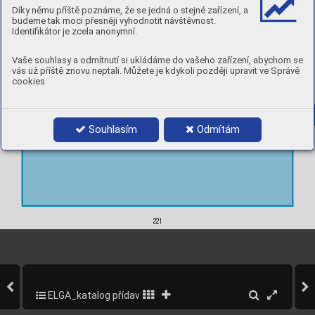
Elgaﬂux 500B
 ..................................................
226
Díky němu příště poznáme, že se jedná o stejné zařízení, a
budeme tak moci přesněji vyhodnotit návštěvnost.
Identifikátor je zcela anonymní.
Vaše souhlasy a odmítnutí si ukládáme do vašeho zařízení, abychom se
vás už příště znovu neptali. Můžete je kdykoli později upravit ve Správě
cookies
Souhlasím
Odmítám
221
221
ELGA_katalog přídavných materiálů_2013
223