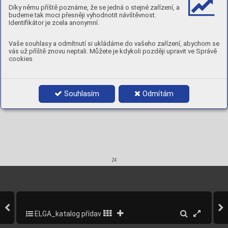
Redry
ing temper
ature:
CE
Díky němu příště poznáme, že se jedná o stejné zařízení, a
90 °
C, 
2h
DNV
budeme tak moci přesněji vyhodnotit návštěvnost.
LR
Chemic
al compo
sition, wt.%
TÜV
Identifikátor je zcela anonymní.
BV



DB



ABS
Vaše souhlasy a odmítnutí si ukládáme do vašeho zařízení, abychom se
Product data
vás už příště znovu neptali. Můžete je kdykoli později upravit ve Správě













cookies
3,2
450
72013200
110-170
32
0,73
22
1,9
4,0
450
72014000
150-240
35
0,71
15
2,9
5,0
450
72015000
200-360
37
0,71
9
4,8
5,0
700
72015070
200-330
37
0,73
6
5,0
6,0
450
72016000
280-440
37
0,71
7
5,5
Souhlasím
Odmítám
24
ELGA_katalog přídavných materiálů_2013
26