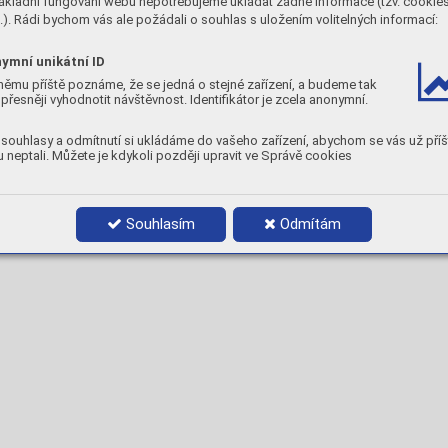
ákladní fungování webu nepotřebujeme ukládat žádné informace (tzv. cookie
y, 
CV:
-20 °
C 
90 J
•  
DC+/-
,  AC  OC
V> 70 V
). Rádi bychom vás ale požádali o souhlas s uložením volitelných informací:
ntent /
 100 g 
weld
 metal
Redry
ing temper
ature:
350 °
C, 
2h
ymní unikátní ID
Chemic
al compo
sition
, wt.%
němu příště poznáme, že se jedná o stejné zařízení, a budeme tak





přesněji vyhodnotit návštěvnost. Identifikátor je zcela anonymní.





Product data






souhlasy a odmítnutí si ukládáme do vašeho zařízení, abychom se vás už příš




 neptali. Můžete je kdykoli později upravit ve Správě cookies
4,0
450
72064000
170-24
24
1,6
5,0
450
72065000
225-35
18
2,1
11
3,6
Souhlasím
Odmítám