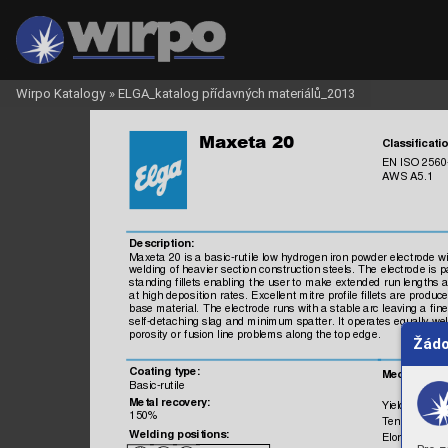
Wirpo Katalogy
»
ELGA_katalog přídavných materiálů_2013

Classificatio
EN IS
O 2560
AW
S 
A5.1
Description:
Maxeta 20 is a bas
ic-ruti
le low hydrogen iron powder elect
rode w
welding of heavier s
ection 
const
ruction 
steels
. The 
electrode i
s p
standing 
fillet
s enabling 
the us
er to m
ake 
extended run lengths 
a
at high depos
ition 
rates. 
Excellent 
mit
re profile 
fillets
 are produce
base m
aterial.
 The elec
trode runs 
with a st
able arc 
leaving a fi
ne
self-detac
hing s
lag and m
inim
um 
spatt
er. It
 operates 
equally wel
porosity or 
fusion 
line problem
s 
along the t
op edge
. 
Žádo
Coating ty
pe:
Mechani
cal 
Basic-rutile
Metal 
recovery
:
Yield s
trength
150%
Tensile 
Stren
Weldi
ng positions:
Elongation,
 