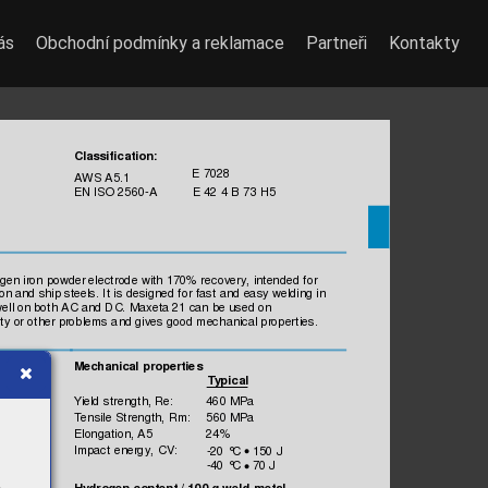
ás
Obchodní podmínky a reklamace
Partneři
Kontakty
Classificatio
n:
 E 7
028
AW
S A5.1
EN IS
O 2560-A
 E 42 
4 B 73 
H5
gen iron powder elect
rode with 170% rec
overy, intended 
for 
on and ship 
steels
. It
 is
 designed f
or fas
t and eas
y welding in 
well on both 
AC and DC. 
Maxeta 21 can be us
ed on 
ty 
or other problem
s 
and gives good 
mec
hanical propert
ies.
Mechani
cal pro
perties
Ty
pi
cal
Yield s
trength, 
Re:
460 MPa
Tensile 
Strength,
 Rm:
560 MPa
Elongation,
 A5
24%
Impac
t energy, 
CV:
-20 °
C 
 150 J
•
-40 °
C 
 70 J
•