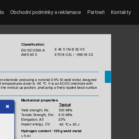
ás
Obchodní podmínky a reklamace
Partneři
Kontakty
Classificatio
n:
 E 46 5
 1
Ni B 32
 H5
EN IS
O 2560-A
AW
S 
A5.5
 E7018-C3L /
 ~E8018-C3
en electrode 
producing a nom
inal 
0.9% Ni 
weld met
al, des
igned 
t 
tem
perature
s dow
n to -
60 °
C. It is a
n AC/D
C ele
ctrode
 with
n the 
vertical 
up posit
ion, produci
ng a fi
nely rippled bead 
surface 
Mechani
cal pro
perties
Ty
pi
cal
Yield s
trength, 
Re:
530 MPa
Tensile 
Strength,
 Rm:
610 MPa
Elongation,
 A5
25%
Impac
t energy, 
CV:
-60 °
C 
60 J
•  
Hy
drogen content /
 100 g 
weld
 metal
 5 ml
≤
asses: D
C -