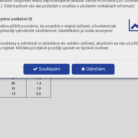
ákladní fungování webu nepotřebujeme ukládat žádné informace (tzv. cookie
y, 
CV:
-60 °
C 
60 J
•  
Redry
ing temp
erature:
). Rádi bychom vás ale požádali o souhlas s uložením volitelných informací:
ntent /
 100 g 
weld
 metal
375-400 °
C, 
2h
Product data
ymní unikátní ID






němu příště poznáme, že se jedná o stejné zařízení, a budeme tak
2,5
350
71642500
60-11
přesněji vyhodnotit návštěvnost. Identifikátor je zcela anonymní.
3,2
350
71643200
80-15
4,0
350
71644000
140-20
souhlasy a odmítnutí si ukládáme do vašeho zařízení, abychom se vás už příš
 neptali. Můžete je kdykoli později upravit ve Správě cookies




Souhlasím
Odmítám
71
0,8
42
1,3
37
1,4
28
1,4
19
1,9
13
2,6