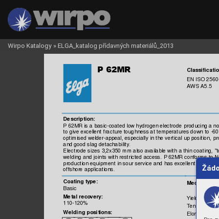
Wirpo Katalogy
»
ELGA_katalog přídavných materiálů_2013

Classificatio
EN IS
O 2560
AW
S 
A5.5
Description:
P 62MR is 
a basic
-coated 
low hydrogen electrode 
producing a n
to give excellent
 frac
ture toughnes
s at 
tem
perature
s dow
n to -
60
optim
ised welder-appeal, 
especiall
y in the 
vertical 
up posit
ion, p
and good sl
ag detachabi
lity. 
Elect
rode sizes 
3,2x350 mm
 als
o available with 
a thin c
oating, 
"t
welding and joints
 with rest
ricted 
acces
s. 
P 62MR conform
s 
to 
production equi
pment 
in s
our service 
and has excellent
 CTOD va
Žádo
offshore 
applicat
ions.
Coating ty
pe:
Mechani
cal 
Basic
Metal 
recovery
:
Yield s
trength
110-120%
Tensile 
Stren
Weldi
ng positions:
Elongation,
 