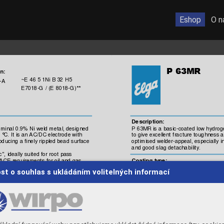
Eshop
O n

n:
 ~E 46 5
 1Ni B 3
2 H5
-A
 E7018-G 
/ (E 
8018-G)**
Description:
om
inal 
0.9% Ni 
weld met
al, des
igned 
P 63MR is 
a basic
-coated 
low hydrog
 °
C. It is a
n AC/D
C ele
ctrode
 with
to give excellent
 frac
ture toughnes
s a
roduci
ng a fi
nely rippled bead 
surface 
optim
ised welder-appeal, 
especiall
y i
and good sl
ag detachabi
lity. 
c
", ideal
ly suit
ed for root
 pass
Coating ty
pe:
NACE 
requirement
s f
or oil and 
gas 
Basic
lues,
 m
aking i
t highly 
suitable 
for 
st o souhlas s ukládáním volitelných informací
Metal 
recovery
:
110-120%
pro
perties
Weldi
ng positions:
Ty
pi
cal

, 
Re:
530 MPa
gth,
 Rm:
610 MPa
Weldi
ng current:
A5
25%
DC +/-
,  AC  OC
V 
 70 V,  Fo
r roo
t p
≥