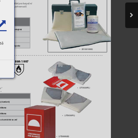
s
h pracích zapotř
ebí pro bezpečné 
né je přehledně  pohromadě
. 
 práci.  
ní údržby
. 
s
 na ochranu před okujemi
á matrace
á matrace
tě
vzdorná ochranná pasta
•
(K1501000)
EN 1869: 1997
a“
•
(JT5020FL)
a“
a (standard)
ilik
onu
ilik
onu
•
(JT5030FL)
ku k umístění na zeď  
•
(
J
T5000LB)