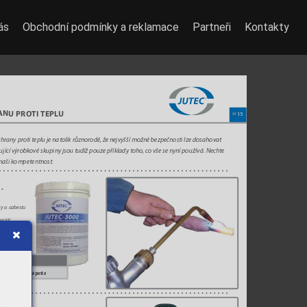
ás
Obchodní podmínky a reklamace
Partneři
Kontakty
ANU PRO
TI 
TEPL
U
15
8
chr
any proti teplu je natolik různorodé, ž
e nejvyšší možné bezpečnosti lze dosahovat 
ující výrobkové skupiny jsou tudíž pouze příklady toho
, co vše se nyní používá. Necht
e 
 naši kompetentnost. 
yaazbestu
táží
u
is
ivzdorná ochranná pasta