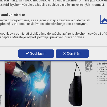
T PROTECRION 
SPH och
CUSTOM MADE
ákladní fungování webu nepotřebujeme ukládat žádné informace (tzv. cookie
tkaniny
CLOTHING
). Rádi bychom vás ale požádali o souhlas s uložením volitelných informací:
•
Odolné od
HEA
•
Výborná
•
P
rovšech
ymní unikátní ID
•
Standardn
němu příště poznáme, že se jedná o stejné zařízení, a budeme tak
•
Materiál:
přesněji vyhodnotit návštěvnost. Identifikátor je zcela anonymní.
souhlasy a odmítnutí si ukládáme do vašeho zařízení, abychom se vás už příš
 neptali. Můžete je kdykoli později upravit ve Správě cookies
up to
ici:
1000°C
Souhlasím
Odmítám
HSS..VL
OTHERS
GLOVES
PROFESSIONAL
HEAD AND
T PROTECRION 
ACCESSOR
Y
F
ACE
CUSTOM MADE
PROTECTION
z hladk
CLOTHING
•
Chrání před
HEA
a částicemi
•
Komfortní
•
Sestahov
•
Rozměry:
•
Materiál:
h
ici: