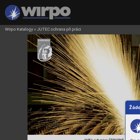
Wirpo Katalogy
»
JUTEC ochrana při práci
GLOVES
PROFESSIONAL
OTHERS
T PROTECRION 
ACCESSOR
Y
CLOTHING
16
7
HEA
Žádo