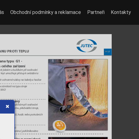
ás
Obchodní podmínky a reklamace
Partneři
Kontakty
ANU PRO
TI 
TEPL
U
17
8
ana typu  G1 - 
 celého zaříz
ení 
tijiskr
ámakuličkámpřisvařo
vání
krytumožňujepřístupkovládánía
m
itochrannérukávynakabelyahadice
závislostinat
ypustroje
650G1
ranné rukávy 
tijiskr
ámakuličkámpřisvařo
vání
řízenívpronájmu,př
edváděcístroje
,
ov
ací systémy 
chranakabeláží,hadicnebopotrubních
docc
a.600°C
up to
600°C
dlepožadavků
Ar
amidovátkanina|pohliník
ováno