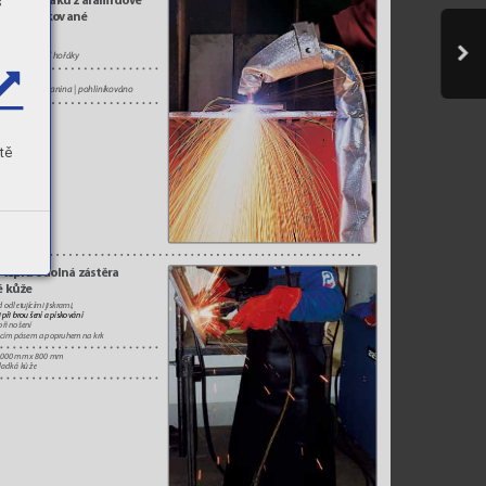
rana hořáku z ar
amidov
é 
s
| pohliník
ované
ěru 
manipulace
nystandardníhořáky
ír
ozměry
Ar
amidovátkanina|pohliník
ováno
tě
 teplu odolná zástěra 
é kůž
e
 odletujícími jiskrami,
 při broušení a písk
ování
přinošení
acímpásemapopruhemnakrk
1000mmx800mm
ladká kůže