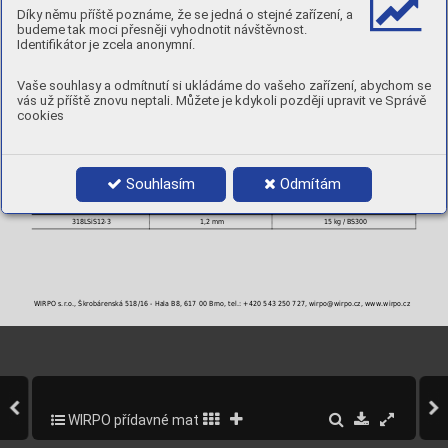
Díky němu příště poznáme, že se jedná o stejné zařízení, a
MECHANICKÉ VLASTNOSTI
budeme tak moci přesněji vyhodnotit návštěvnost.
Stav
Rp
R
A
Nárazová energie ISO-V
0,2
m
5
[ J ]
Identifikátor je zcela anonymní.
[MPa]
[MPa]
[ % ]
RT
AW : po svaření
> 410
> 630
> 35
100
Vaše souhlasy a odmítnutí si ukládáme do vašeho zařízení, abychom se
POLARITA:
DC+
vás už příště znovu neptali. Můžete je kdykoli později upravit ve Správě
PLYN:
M12, M13
cookies
POLOHY:
PRŮMĚRY A BALENÍ
Souhlasím
Odmítám
Objednací číslo
Průměr
Balení
318LSiS08-3
0,8 mm
15 kg / BS300
318LSiS10-3
1,0 mm
15 kg / BS300
318LSiS12-3
1,2 mm
15 kg / BS300
WIRPO s.r.o., Škrobárenská 518/16 - Hala B8, 617 00 Brno, tel.: +420 543 250 727, wirpo@wirpo.cz, www.wirpo.cz
WIRPO přídavné materiály pro svařování a navařování
148