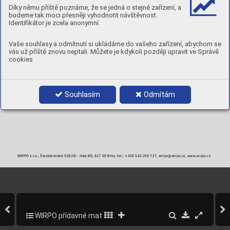
Díky němu příště poznáme, že se jedná o stejné zařízení, a
POLARITA:
DC -
budeme tak moci přesněji vyhodnotit návštěvnost.
PLYN:
I1
Identifikátor je zcela anonymní.
POLOHY:
Vaše souhlasy a odmítnutí si ukládáme do vašeho zařízení, abychom se
PRŮMĚRY A BALENÍ
vás už příště znovu neptali. Můžete je kdykoli později upravit ve Správě
Objednací číslo
Průměr
Balení
cookies
904LW12-3
1,2 mm
5 kg box
904LW16-3
1,6 mm
5 kg box
904LW20-3
2,0 mm
5 kg box
904LW24-3
2,4 mm
5 kg box
Souhlasím
Odmítám
904LW32-3
3,2 mm
5 kg box
WIRPO s.r.o., Škrobárenská 518/16 - Hala B8, 617 00 Brno, tel.: +420 543 250 727, wirpo@wirpo.cz, www.wirpo.cz
WIRPO přídavné materiály pro svařování a navařování
156