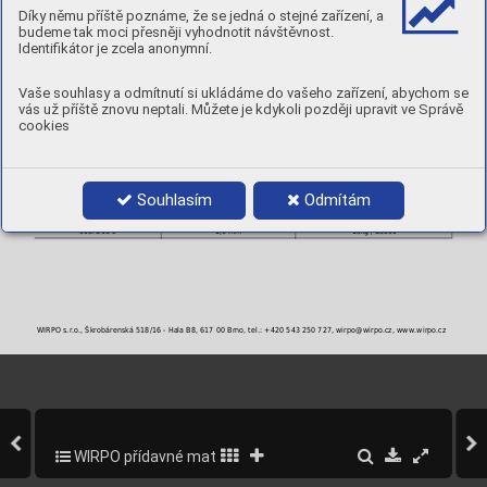
MECHANICKÉ VLASTNOSTI
Díky němu příště poznáme, že se jedná o stejné zařízení, a
Stav
Rp
R
A
Nárazová energie ISO-V
budeme tak moci přesněji vyhodnotit návštěvnost.
0,2
m
5
[ J ]
[MPa]
[MPa]
[ % ]
Identifikátor je zcela anonymní.
RT
-196°C
AW : po svaření
> 400
> 580
> 30
120
40
POLARITA:
DC+
Vaše souhlasy a odmítnutí si ukládáme do vašeho zařízení, abychom se
PLYN:
M21
vás už příště znovu neptali. Můžete je kdykoli později upravit ve Správě
POLOHY:
cookies
PRŮMĚRY A BALENÍ
Objednací číslo
Průměr
Balení
Souhlasím
Odmítám
308FD10-3
1,0 mm
15kg / BS300
308FD12-3
1,2 mm
15kg / BS300
308FD16-3
1,6 mm
15kg / BS300
WIRPO s.r.o., Škrobárenská 518/16 - Hala B8, 617 00 Brno, tel.: +420 543 250 727, wirpo@wirpo.cz, www.wirpo.cz
WIRPO přídavné materiály pro svařování a navařování
172