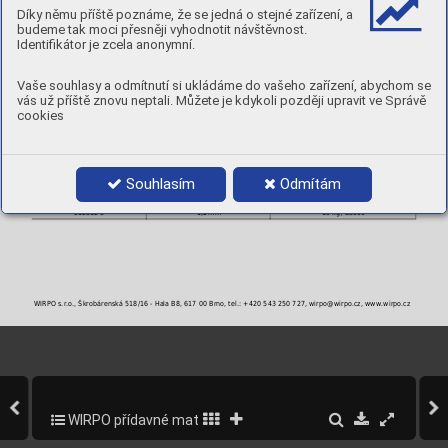
MECHANICKÉ VLASTNOSTI
Díky němu příště poznáme, že se jedná o stejné zařízení, a
Stav
Rp
R
A
Nárazová energie ISO-V
budeme tak moci přesněji vyhodnotit návštěvnost.
0,2
m
5
[ J ]
[MPa]
[MPa]
[ % ]
Identifikátor je zcela anonymní.
RT
AW : po svaření
> 600
> 780
> 24
50
POLARITA:
DC+
Vaše souhlasy a odmítnutí si ukládáme do vašeho zařízení, abychom se
PLYN:
M12, M13
vás už příště znovu neptali. Můžete je kdykoli později upravit ve Správě
POLOHY:
cookies
PRŮMĚRY A BALENÍ
Objednací číslo
Průměr
Balení
Souhlasím
Odmítám
312S08-3
0,8 mm
15 kg / BS300
312S10-3
1,0 mm
15 kg / BS300
312S12-3
1,2 mm
15 kg / BS300
WIRPO s.r.o., Škrobárenská 518/16 - Hala B8, 617 00 Brno, tel.: +420 543 250 727, wirpo@wirpo.cz, www.wirpo.cz
WIRPO přídavné materiály pro svařování a navařování
183