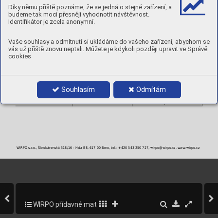
MECHANICKÉ VLASTNOSTI
Díky němu příště poznáme, že se jedná o stejné zařízení, a
Stav
Rp
R
A
Nárazová energie ISO-V
0,2
m
5
budeme tak moci přesněji vyhodnotit návštěvnost.
[ J ]
[MPa]
[MPa]
[ % ]
Identifikátor je zcela anonymní.
RT
-196 °C
AW : po svaření
> 400
> 670
> 35
150
120
POLARITA:
DC+
Vaše souhlasy a odmítnutí si ukládáme do vašeho zařízení, abychom se
PLYN:
I1 (I2, I3)
vás už příště znovu neptali. Můžete je kdykoli později upravit ve Správě
POLOHY:
cookies
PRŮMĚRY A BALENÍ
Objednací číslo
Průměr
Balení
Souhlasím
Odmítám
NicroAS10-3
1,0 mm
15 kg / BS300
NicroAS12-3
1,2 mm
15 kg / BS300
NicroAS16-3
1,6 mm
15 kg / BS300
WIRPO s.r.o., Škrobárenská 518/16 - Hala B8, 617 00 Brno, tel.: +420 543 250 727, wirpo@wirpo.cz, www.wirpo.cz
WIRPO přídavné materiály pro svařování a navařování
190