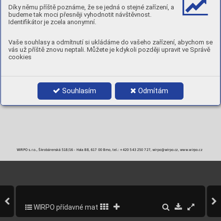
AW : po svaření
190
˃300-340
˃20
Díky němu příště poznáme, že se jedná o stejné zařízení, a
budeme tak moci přesněji vyhodnotit návštěvnost.
TVRDOST:
cca. 80-100 [ HB ]
Identifikátor je zcela anonymní.
POLARITA:
DC+
POLOHY:
Vaše souhlasy a odmítnutí si ukládáme do vašeho zařízení, abychom se
vás už příště znovu neptali. Můžete je kdykoli později upravit ve Správě
PRŮMĚRY A BALENÍ
cookies
Objednací číslo
Průměr
Balení
CuSn6E25-3
2,5 mm
5 kg krabička
CuSn6E32-3
3,2 mm
5 kg krabička
CuSn6E40-3
4,0 mm
5 kg krabička
Souhlasím
Odmítám
CuSn6E50-3
5,0 mm
5 kg krabička
WIRPO s.r.o., Škrobárenská 518/16 - Hala B8, 617 00 Brno, tel.: +420 543 250 727, wirpo@wirpo.cz, www.wirpo.cz
WIRPO přídavné materiály pro svařování a navařování
213