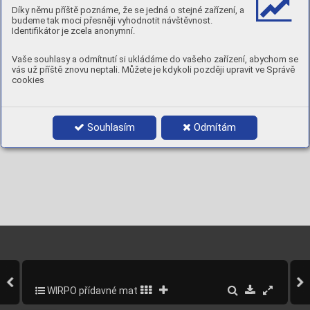
Díky němu příště poznáme, že se jedná o stejné zařízení, a
C
Mn
Si
P
S
Fe
budeme tak moci přesněji vyhodnotit návštěvnost.
0,05
1,4
0,6
≤0,015
≤0,015
rest
Identifikátor je zcela anonymní.
MECHANICKÉ VLASTNOSTI
Stav
Rp
R
A
Nárazová energie ISO-V
0,2
m
5
[ J ]
[MPa]
[MPa]
[ % ]
Vaše souhlasy a odmítnutí si ukládáme do vašeho zařízení, abychom se
-40°C
-60°C
vás už příště znovu neptali. Můžete je kdykoli později upravit ve Správě
AW : po svaření
> 460
> 550-680
> 27
80
60
cookies
-40°C
-60°C
TZ : 600°C / 60 min
> 460
> 550-680
> 27
80
60
POLARITA:
DC+
PLYN:
M21 / C1
POLOHY:
Souhlasím
Odmítám
WIRPO přídavné materiály pro svařování a navařování
22