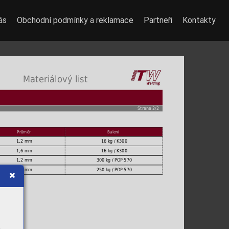
ás
Obchodní podmínky a reklamace
Partneři
Kontakty
 Materiálový list
Strana 2/2
Průměr
Balení
1,2 mm
16 kg / K300
1,6 mm
16 kg / K300
1,2 mm
300 kg / POP 570
1,6 mm
250 kg / POP 570