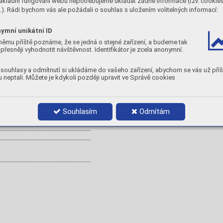
ákladní fungování webu nepotřebujeme ukládat žádné informace (tzv. cookie
bsahem uhlíku, nebo kombinace těchto ocelí.
). Rádi bychom vás ale požádali o souhlas s uložením volitelných informací:
eriálu.
ymní unikátní ID
S
Fe
němu příště poznáme, že se jedná o stejné zařízení, a budeme tak
≤0,015
rest
přesněji vyhodnotit návštěvnost. Identifikátor je zcela anonymní.
souhlasy a odmítnutí si ukládáme do vašeho zařízení, abychom se vás už příš
 neptali. Můžete je kdykoli později upravit ve Správě cookies
A
Nárazová energie ISO-V
5
[ J ]
[ % ]
-40°C
-60°C
> 27
80
60
-40°C
-60°C
> 27
Souhlasím
Odmítám
80
60