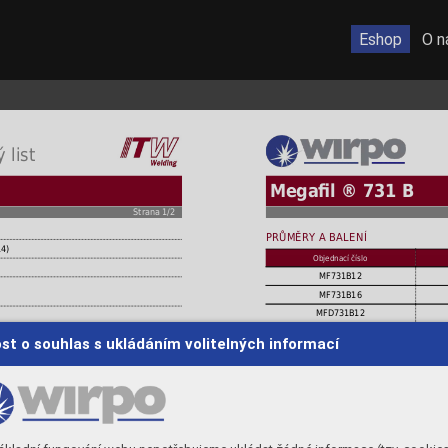
Eshop
O n
 list
Megaﬁl ® 731 B
Strana 1/2
PRŮMĚRY A BALENÍ
14)
Objednací číslo
MF731B12
MF731B16
MFD731B12
MFD731B16
st o souhlas s ukládáním volitelných informací
r. B, A 333 Gr 6
45MB
díly a komponenty, potrubní díly a tlakové
rační vlastnosti při svařování i do