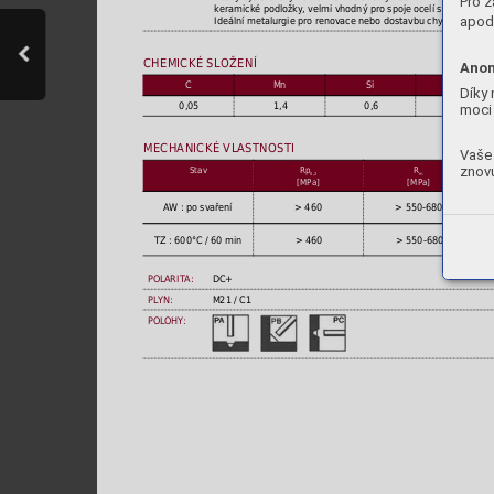
Pro z
keramické podložky, velmi vhodný pro spoje ocelí s vysokým o
apod.
Ideální metalurgie pro renovace nebo dostavbu chybějícího mat
CHEMICKÉ SLOŽENÍ
Anon
C
Mn
Si
P
Díky 
0,05
1,4
0,6
≤0,015
moci 
MECHANICKÉ VLASTNOSTI
Vaše 
znovu
Stav
Rp
R
0,2
m
[MPa]
[MPa]
AW : po svaření
> 460
> 550-680
TZ : 600°C / 60 min
> 460
> 550-680
POLARITA:
DC+
PLYN:
M21 / C1
POLOHY: