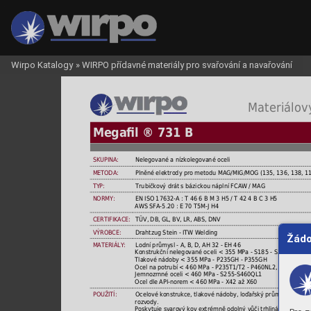
Wirpo Katalogy
»
WIRPO přídavné materiály pro svařování a navařování
 Materiálový
Megaﬁl ® 731 B
SKUPINA:
Nelegované a nízkolegované oceli
METODA:
Plněné elektrody pro metodu MAG/MIG/MOG (135, 136, 138, 1
TYP:
Trubičkový drát s bázickou náplní FCAW / MAG
NORMY:
EN ISO 17632-A : T 46 6 B M 3 H5 / T 42 4 B C 3 H5
AWS SFA-5.20 : E 70 T5M-J H4
CERTIFIKACE:
TÜV, DB, GL, BV, LR, ABS, DNV
VÝROBCE:
Drahtzug Stein - ITW Welding
Žádo
MATERIÁLY:
Lodní průmysl - A, B, D, AH 32 - EH 46
Konstrukční nelegované oceli < 355 MPa - S185 - S355, A 106 G
Tlakové nádoby < 355 MPa - P235GH - P355GH
Ocel na potrubí < 460 MPa - P235T1/T2 - P460NL2, L210 - L4
Jemnozrnné oceli < 460 MPa - S255-S460QL1
Ocel dle API-norem < 460 MPa - X42 až X60
POUŽITÍ:
Ocelové konstrukce, tlakové nádoby, loďařský průmysl, strojní 
rozvody.
Poskytuje svarový kov extrémně odolný vůči trhlinám, dobré ope