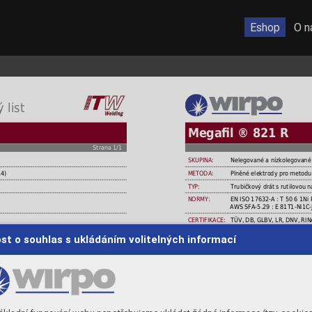
Eshop
O n
 list
Megaﬁl ® 821 R
Strana 1/1
SKUPINA:
Nelegované a nízkolegované 
14)
METODA:
Plněné elektrody pro metod
TYP:
Trubičkový drát s rutilovou 
NORMY:
EN ISO 17632-A : T 50 6 1Ni 
AWS SFA-5.29 : E 81T1-Ni1C-
CERTIFIKACE:
TÜV, DB, GLBV, LR, DNV, RI
VÝROBCE:
Drahtzug Stein - ITW Weldin
st o souhlas s ukládáním volitelných informací
MATERIÁLY:
Lodní průmysl - A, B, D, AH 3
r. B, A 333 Gr. 6, A 516
Konstrukční nelegované oceli
Tlakové nádoby < 500 MPa - 
 L485MB
Ocel na potrubí < 500 MPa -
Jemnozrnné oceli < 500 MPa
Ocel dle API-norem < 500 MP
díly.
POUŽITÍ:
Ocelové konstrukce, tlakové 
likace se svařovacími roboty, svařování na
potrubní díly a tlakové rozvo
pro krátký oblouk tak i pro sprchový proces,
vhodný pro orbitální svařová