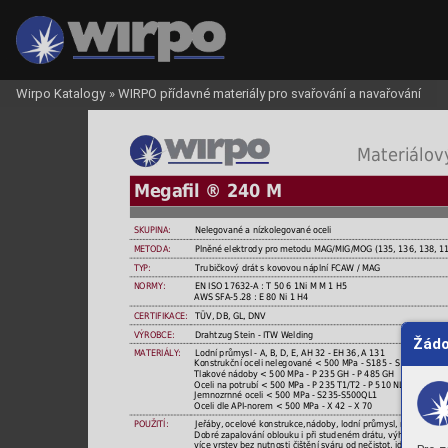
Wirpo Katalogy
»
WIRPO přídavné materiály pro svařování a navařování
 Materiálový
Megaﬁl ® 240 M
SKUPINA:
Nelegované a nízkolegované oceli
METODA:
Plněné elektrody pro metodu MAG/MIG/MOG (135, 136, 138, 1
TYP:
Trubičkový drát s kovovou náplní FCAW / MAG
NORMY:
EN ISO 17632-A : T 50 6 1Ni M M 1 H5
AWS SFA-5.28 : E 80 Ni 1 H4
CERTIFIKACE:
TÜV, DB, GL, DNV
VÝROBCE:
Drahtzug Stein - ITW Welding
Žádo
MATERIÁLY:
Lodní průmysl - A, B, D, E, AH 32 - EH 36, A 131
Konstrukční oceli nelegované < 500 MPa - S185 - S 500,A 106 G
Tlakové nádoby < 500 MPa - P 235 GH - P 485 GH
Oceli na potrubí < 500 MPa - P 235 T1/T2 - P 510 NL2, L210 -
Jemnozrnné oceli < 500 MPa - S235-S500QL1
Oceli dle API-norem < 500 MPa - X 42 – X 70
POUŽITÍ:
Jeřáby, ocelové konstrukce,nádoby, lodní průmysl, mechanické 
Dobré zapalování oblouku i při studeném drátu, výhodný pro ap
více vrstev bez nutnosti čištění sváru od nečistot, ideální jak 