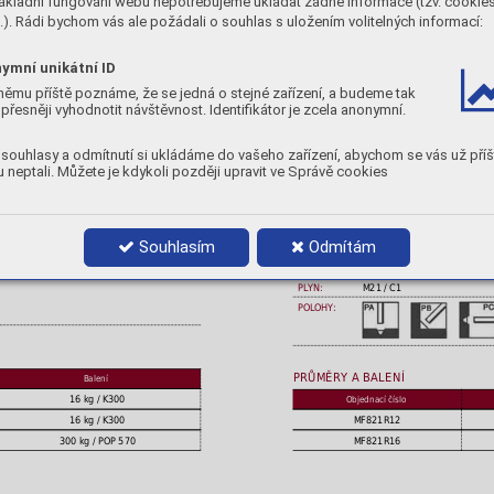
ákladní fungování webu nepotřebujeme ukládat žádné informace (tzv. cookie
tivita svařováním pro ekonomickou výrobu
rozstřik, snadno odstraniteln
). Rádi bychom vás ale požádali o souhlas s uložením volitelných informací:
CHEMICKÉ SLOŽENÍ
ymní unikátní ID
C
Mn
Si
S
Ni
Fe
němu příště poznáme, že se jedná o stejné zařízení, a budeme tak
0,05
1,3
0,
,015
0,9
rest
přesněji vyhodnotit návštěvnost. Identifikátor je zcela anonymní.
MECHANICKÉ VLASTNOSTI
souhlasy a odmítnutí si ukládáme do vašeho zařízení, abychom se vás už příš
Stav
Rp
0,2
 neptali. Můžete je kdykoli později upravit ve Správě cookies
[MPa]
A
Nárazová energie ISO-V
5
[ J ]
[ % ]
AW : po svaření
> 500
-40°C
-60°C
24
80
47
TZ : 580°C / 60 min
> 500
Souhlasím
Odmítám
POLARITA:
DC+
PLYN:
M21 / C1
POLOHY:
PRŮMĚRY A BALENÍ
Balení
16 kg / K300
Objednací číslo
MF821R12
16 kg / K300
MF821R16
300 kg / POP 570