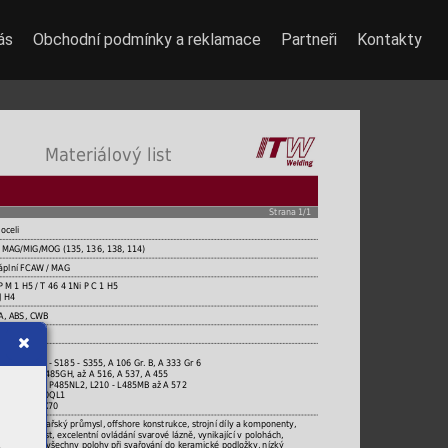
ás
Obchodní podmínky a reklamace
Partneři
Kontakty
 Materiálový list
Strana 1/1
oceli
u MAG/MIG/MOG (135, 136, 138, 114)
náplní FCAW / MAG
P M 1 H5 / T 46 4 1Ni P C 1 H5
J H4
NA, ABS, CWB
g
2 - EH 46
 < 500 MPa - S185 - S355, A 106 Gr. B, A 333 Gr 6
P235GH - P485GH, až A 516, A 537, A 455
 P235T1/T2 - P485NL2, L210 - L485MB až A 572
 - S255-S460QL1
a - X42 až X70
nádoby, loďařský průmysl, oﬀshore konstrukce, strojní díly a komponenty,
dy, CTOD test, excelentní ovládání svarové lázně, vynikající v polohách,
ní MAG, pro všechny polohy při svařování do keramické podložky, nízký