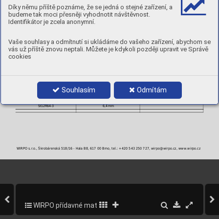
K dispozici také jako zhutněný.
Díky němu příště poznáme, že se jedná o stejné zařízení, a
budeme tak moci přesněji vyhodnotit návštěvnost.
TVRDOST:
45 - 47 [ HRC ] ve druhé vrstvě
Identifikátor je zcela anonymní.
POLARITA:
DC -
PLYN:
I1
POLOHY:
Vaše souhlasy a odmítnutí si ukládáme do vašeho zařízení, abychom se
vás už příště znovu neptali. Můžete je kdykoli později upravit ve Správě
cookies
PRŮMĚRY A BALENÍ
Objednací číslo
Průměr
Balení
St12R25-3
2,5 mm
dle požadavku
St12R32-3
3,2 mm
Souhlasím
Odmítám
St12R40-3
4,0 mm
St12R50-3
5,0 mm
St12R64-3
6,4 mm
WIRPO s.r.o., Škrobárenská 518/16 - Hala B8, 617 00 Brno, tel.: +420 543 250 727, wirpo@wirpo.cz, www.wirpo.cz
WIRPO přídavné materiály pro svařování a navařování
272