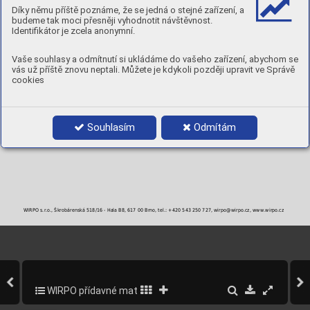
MECHANICKÉ VLASTNOSTI
Díky němu příště poznáme, že se jedná o stejné zařízení, a
TVRDOST:
20°C - cca 285 [ HB ], při 900°C - cca 140 [ HB ], mechanicky vytvrditelné na 45 [ HRc ]
budeme tak moci přesněji vyhodnotit návštěvnost.
POLARITA:
DC+
Identifikátor je zcela anonymní.
PLYN:
I1
POLOHY:
Vaše souhlasy a odmítnutí si ukládáme do vašeho zařízení, abychom se
vás už příště znovu neptali. Můžete je kdykoli později upravit ve Správě
cookies
PRŮMĚRY A BALENÍ
Objednací číslo
Průměr
Balení
St25F12-3
1,2 mm
15 kg / BS300
St25F16-3
1,6 mm
15 kg / BS300
Souhlasím
Odmítám
WIRPO s.r.o., Škrobárenská 518/16 - Hala B8, 617 00 Brno, tel.: +420 543 250 727, wirpo@wirpo.cz, www.wirpo.cz
WIRPO přídavné materiály pro svařování a navařování
279