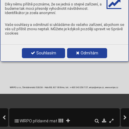
MECHANICKÉ A PRACOVNÍ VLASTNOSTI PÁJKY (TYPICKÉ VLASTNOSTI)
Díky němu příště poznáme, že se jedná o stejné zařízení, a
Pracovní teplota
Pevnost pájky
Solidus
Likvidus
Interval
budeme tak moci přesněji vyhodnotit návštěvnost.
2
°C
°C
°C
°C
N/mm
Identifikátor je zcela anonymní.
660
350
630
660
30
Tvrdost 130HB
Vaše souhlasy a odmítnutí si ukládáme do vašeho zařízení, abychom se
BALENÍ
vás už příště znovu neptali. Můžete je kdykoli později upravit ve Správě
cookies
Objednací číslo
Průměr
Balení
1,5 x 500 mm
1 kg
2,0 x 500 mm
1 kg
Souhlasím
Odmítám
WIRPO s.r.o., Škrobárenská 518/16 - Hala B8, 617 00 Brno, tel.: +420 543 250 727, wirpo@wirpo.cz, www.wirpo.cz
WIRPO přídavné materiály pro svařování a navařování
316