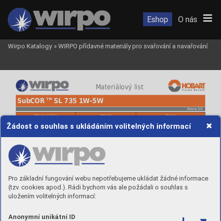
Eshop
O nás
Wirpo Katalogy
»
WIRPO přídavné materiály pro svařování a navařování
 Materiálový list
TM
SubCOR 
 SL 735 1W-5W
Strana 2/2
Objednací číslo
Průměr
Balení
SC7351D5D24
2,4 mm
25 kg / K415
Žádost o souhlas s ukládáním volitelných informací
SC7351D5D40
4,0 mm
25 kg / K415
Pro základní fungování webu nepotřebujeme ukládat žádné informace
(tzv. cookies apod.). Rádi bychom vás ale požádali o souhlas s
uložením volitelných informací:
Anonymní unikátní ID