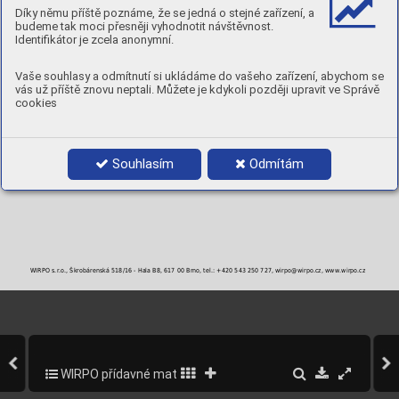
Díky němu příště poznáme, že se jedná o stejné zařízení, a
budeme tak moci přesněji vyhodnotit návštěvnost.
Identifikátor je zcela anonymní.
Vaše souhlasy a odmítnutí si ukládáme do vašeho zařízení, abychom se
vás už příště znovu neptali. Můžete je kdykoli později upravit ve Správě
cookies
Souhlasím
Odmítám
WIRPO s.r.o., Škrobárenská 518/16 - Hala B8, 617 00 Brno, tel.: +420 543 250 727, wirpo@wirpo.cz, www.wirpo.cz
WIRPO přídavné materiály pro svařování a navařování
33