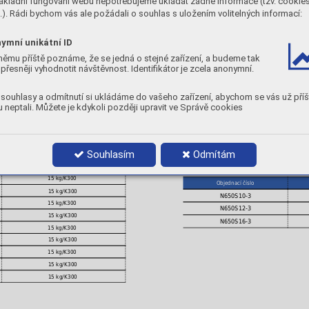
ákladní fungování webu nepotřebujeme ukládat žádné informace (tzv. cookie
Cr
Ni
). Rádi bychom vás ale požádali o souhlas s uložením volitelných informací:
CHEMICKÉ SLOŽENÍ
9,5
0,3
C
Mn
Si
0,36
0,4
1,1
ymní unikátní ID
němu příště poznáme, že se jedná o stejné zařízení, a budeme tak
MECHANICKÉ VLASTNOSTI
přesněji vyhodnotit návštěvnost. Identifikátor je zcela anonymní.
TVRDOST:
58-60 [ HRc ]
souhlasy a odmítnutí si ukládáme do vašeho zařízení, abychom se vás už příš
POLARITA:
DC+
 neptali. Můžete je kdykoli později upravit ve Správě cookies
PLYN:
M21
POLOHY:
Souhlasím
Odmítám
Balení
PRŮMĚRY A BALENÍ
15 kg/K300
Objednací číslo
15 kg/K300
N650S10-3
15 kg/K300
N650S12-3
15 kg/K300
N650S16-3
15 kg/K300
15 kg/K300
15 kg/K300
15 kg/K300
15 kg/K300