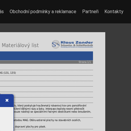
ás
Obchodní podmínky a reklamace
Partneři
Kontakty
 Materiálový list
Strana 1/1
IG (131, 135)
T
ebním průmyslu, který poskytuje houževnatý návarový kov pro pancéřování
oučasném zatížení těžkými rázy a šoky. Interpass teplota nesmí překročit
jně obrábět pouze nástroji se speciálními řeznými destičkami nebo broušením,
at.
avařování metodou MAG. Otěruvzdorné plochy na stavebních ocelích,
ky, zarážky, dopravní plochy pro písek.