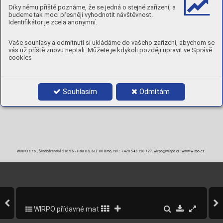
MECHANICKÉ VLASTNOSTI
Díky němu příště poznáme, že se jedná o stejné zařízení, a
Výsledná tvrdost, stejně jako struktura návaru je závislá na základním materiálu, parametrech navařování, tepelném režimu
budeme tak moci přesněji vyhodnotit návštěvnost.
( předehřev, interpass teplota, chladnutí apod.), počtu vrstev, síle a tvaru navařovaného komponentu.
Identifikátor je zcela anonymní.
TVRDOST:
58 - 65 HRc ve 3. vrstvě
POLARITA:
DC+
Vaše souhlasy a odmítnutí si ukládáme do vašeho zařízení, abychom se
PLYN:
M21
vás už příště znovu neptali. Můžete je kdykoli později upravit ve Správě
POLOHY:
cookies
PRŮMĚRY A BALENÍ
Objednací číslo
Průměr
Balení
MFA765M12
1,2 mm
16 kg cívka K300
Souhlasím
Odmítám
MFA765M16
1,6 mm
16 kg cívka K300
WIRPO s.r.o., Škrobárenská 518/16 - Hala B8, 617 00 Brno, tel.: +420 543 250 727, wirpo@wirpo.cz, www.wirpo.cz
WIRPO přídavné materiály pro svařování a navařování
359