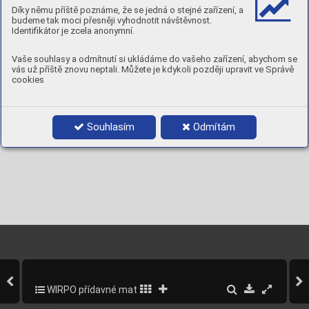
Díky němu příště poznáme, že se jedná o stejné zařízení, a
C
Mn
Si
P
S
Cr
Ni
Mo
Fe
0,05
1,6
0,4
≤0,015
≤0,015
0,5
2,2
0,5
rest
budeme tak moci přesněji vyhodnotit návštěvnost.
Identifikátor je zcela anonymní.
MECHANICKÉ VLASTNOSTI
Stav
Rp
R
A
Nárazová energie ISO-V
0,2
m
5
[ J ]
[MPa]
[MPa]
[ % ]
Vaše souhlasy a odmítnutí si ukládáme do vašeho zařízení, abychom se
-40°C
-60°C
AW : po svaření
> 690
> 770-940
> 17
75
69
vás už příště znovu neptali. Můžete je kdykoli později upravit ve Správě
-40°C
-60°C
cookies
TZ : 600°C / 60 min.
> 690
> 770-940
> 17
75
69
POLARITA:
DC+
PLYN:
M21 / C1
POLOHY:
Souhlasím
Odmítám
WIRPO přídavné materiály pro svařování a navařování
52