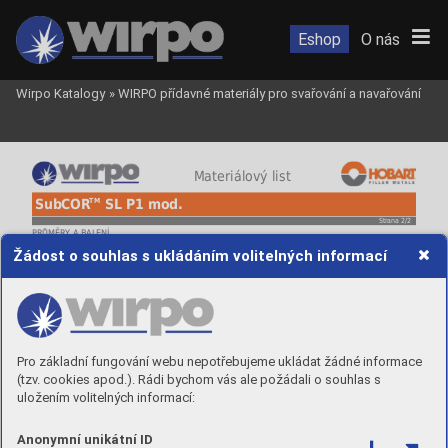
Eshop
O nás
Wirpo Katalogy
»
WIRPO přídavné materiály pro svařování a navařování
 Materiálový list
TM
SubCOR
 SL P1 mod.
Strana 2/2
PRŮMĚRY A BALENÍ
Objednací číslo
Průměr
Balení
Žádost o souhlas s ukládáním volitelných informací
SCP1MUP24
2,4 mm
25 kg / K415
SCP1MUP40
4,0 mm
25 kg / K415
Pro základní fungování webu nepotřebujeme ukládat žádné informace
(tzv. cookies apod.). Rádi bychom vás ale požádali o souhlas s
uložením volitelných informací:
Anonymní unikátní ID