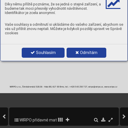
Díky němu příště poznáme, že se jedná o stejné zařízení, a
budeme tak moci přesněji vyhodnotit návštěvnost.
Identifikátor je zcela anonymní.
Vaše souhlasy a odmítnutí si ukládáme do vašeho zařízení, abychom se
vás už příště znovu neptali. Můžete je kdykoli později upravit ve Správě
cookies
Souhlasím
Odmítám
WIRPO s.r.o., Škrobárenská 518/16 - Hala B8, 617 00 Brno, tel.: +420 543 250 727, wirpo@wirpo.cz, www.wirpo.cz
WIRPO přídavné materiály pro svařování a navařování
89