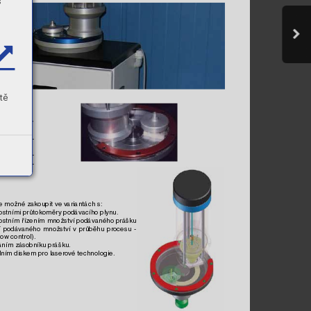
s
tě
ný 
dotykový 
ontrolu prů-
šku s 
mix
é-
é 
technolo-
je možné zakoupit ve v
ar
iantách s:
stními průtokoměry podávacího plyn
u.
stním 
ř
ízením 
množství 
podávaného prášku 
 
podáv
aného 
množství 
v 
průběhu 
procesu 
- 
ow control).
áním zásobníku prášku.
lním diskem pro lasero
vé technologie.