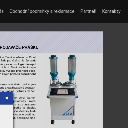
ás
Obchodní podmínky a reklamace
Partneři
Kontakty
POD
A
V
A
ČE PRÁŠKU
é zařízení založeno na 20 
let 
Bylo 
prokázáno 
že 
že 
tento 
ně 
pro 
technologie 
žárových 
anášení.
Na
víc 
se 
tento 
sys-
díky 
vysoké 
přesnosti 
podá-
nízkých 
pr
ůtoků 
podáv
aného 
isku 
s nasáv
áním prášku 
pro-
sné a 
opakov
atelné podá
v
ání 
oto 
úměr
né 
r
ychlosti 
otáčení 
.
stand-alone 
v
erzi 
(samo-
potřebné 
parametry 
(včet-
 
a 
mix
éru) 
jsou 
nastav
o-
 
řídící 
jednotku 
a 
displej.
pro nástřik kde všechny funk-
ládací 
panel 
celého 
systému.
e 
b
ýt 
ovládání 
podav
ače 
práš-