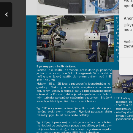
Pro z
apod.
Anon
Systém
y pr
V 
segmentu
Díky 
typů 5PII, 6
Všechny hoř
moci 
průtoku plyn
ními ventily 
Všechny 
hoř
Vaše 
zením 
pr
ůto
znovu
systémem z
panelem.
Pro 
UTP 
hoř
k dispozici 
v
ný pouz
e pr
Systém
y pro nástřik drátem:
Zařízení 
pro 
nástř
ik 
plamenem 
charakterizuje 
poměrně 
jednoduchá konstrukce.
V 
tomto segmentu V
ám 
nabízíme 
hořáky 
pro 
žárový 
nástřik 
plamenem 
drátem 
typů 
11E, 
12E, 15E a 7K.
Hořáky 
11E 
a 
12E 
jsou 
v 
provedení 
s 
jednoduchými 
re-
gulátor
y pr
ůtoku 
plynů pro 
kyslík, 
acetylén anebo 
propan, 
redukčními ventily k 
regulaci 
tlaku 
a př
íslušnými hadicemi 
s 
konektory
.
P
odáv
ání 
drátu 
je 
zabezpečeno 
prostřednic-
tvím 
turbinky 
poháněné 
stlačen
ým 
vzduchem.
Stlačený 
UTP Hořáky
vzduch je taktéž použív
án ke chlaz
ení hořáku.
- manuální pou
- snadná a be
T
yp 15E 
je 
vybav
en 
podáv
ací jednotkou drátu 
která je 
po-
  manipulace
háněna 
elektr
ickým 
motorem.
Rychlost 
podávání 
drátu 
- nástřiky dos
může b
ýt plynule měněna podle potřeby
.
  lity pro různ
- jednoduchá 
T
yp 
7K 
je 
př
izpůsobený 
pro 
strojní 
upnutí 
a 
automatick
ou 
manipulaci.
 Je 
poskytován 
pouze s 
regulátor
y průtoku ply-
nů 
(mass 
ﬂow 
control), 
automatickým 
systémem 
zapalo-
vání, o
vládacím panelem a SPS ř
ídící jednotkou.