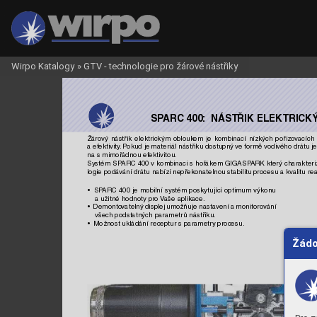
Wirpo Katalogy
»
GTV - technologie pro žárové nástřiky
SP
ARC 400:
  NÁSTŘIK ELEKTRIC
Žárový 
nástřik 
elektr
ickým 
oblouk
em 
je 
kombinací 
nízkých 
poř
izo
v
acích 
a ef
ektivity
.
 P
okud je 
mater
iál nástřiku dostupn
ý 
ve 
formě v
odivého dr
átu 
j
na s mimořádnou ef
ektivitou.
Systém SP
ARC 400 v kombinaci s hořákem GIGASP
ARK 
kter
ý charakteri
logie podáv
ání drátu nabízí nepřekonatelnou stabilitu procesu a kv
alitu re
• 
SP
ARC 400 
je 
mobilní 
systém 
poskytující 
optimum 
výkonu 
    a užitné hodnoty pro 
V
aše aplikace.
• 
 Demonto
vatelný 
displej 
umožňuje 
nastav
ení 
a 
monitorování 
    všech podstatných parametrů nástřiku.
•  Možnost ukládání receptur s parametry procesu.
Žádo