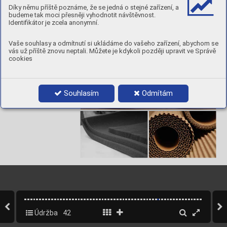
- Spr
ay micronizad
o. 
Díky němu příště poznáme, že se jedná o stejné zařízení, a
budeme tak moci přesněji vyhodnotit návštěvnost.
Identifikátor je zcela anonymní.
ml
Box Of
P
.code
Spray
600 ml
12
14611/06
Vaše souhlasy a odmítnutí si ukládáme do vašeho zařízení, abychom se
vás už příště znovu neptali. Můžete je kdykoli později upravit ve Správě
APPLICA
TIONS
600 ML
cookies
Souhlasím
Odmítám
Údržba
42