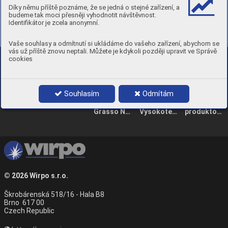
Díky němu příště poznáme, že se jedná o stejné zařízení, a
budeme tak moci přesněji vyhodnotit návštěvnost.
Identifikátor je zcela anonymní.
Vaše souhlasy a odmítnutí si ukládáme do vašeho zařízení, abychom se
vás už příště znovu neptali. Můžete je kdykoli později upravit ve Správě
cookies
Nepřehlédněte další
Souhlasím
Odmítám
vydání
Grasso Nautica GN 930
Vysokoteplotní mazivo GR110
produktovy list _JT 450ML-1_23
© 2026
Wirpo s.r.o.
Škrobárenská 518/16 - Hala B8
Brno 617 00
Czech Republic