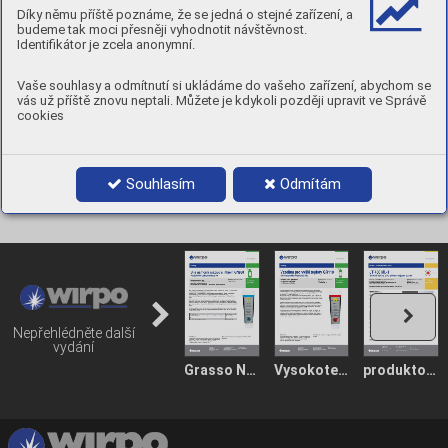
Obsah
Díky němu příště poznáme, že se jedná o stejné zařízení, a
budeme tak moci přesněji vyhodnotit návštěvnost.
Identifikátor je zcela anonymní.
Vaše souhlasy a odmítnutí si ukládáme do vašeho zařízení, abychom se
vás už příště znovu neptali. Můžete je kdykoli později upravit ve Správě
cookies
Souhlasím
Odmítám
Nepřehlédněte další
vydání
Grasso Nautica GN 930
Vysokoteplotní mazivo GR110
produktovy list _JT 450ML-1_23