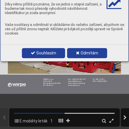
• pro nabouraná elektrická auta 
BA
TERIE
• s protipožární dekou pro nabouraná 
Díky němu příště poznáme, že se jedná o stejné zařízení, a
• s protipožární dekou,
e-auta
T
epelné ochr
anné rukavice a voliteln
ý 
budeme tak moci přesněji vyhodnotit návštěvnost.
respirátor 
Identifikátor je zcela anonymní.
Vaše souhlasy a odmítnutí si ukládáme do vašeho zařízení, abychom se
vás už příště znovu neptali. Můžete je kdykoli později upravit ve Správě
cookies
Souhlasím
Odmítám
WIRPO s.r
.o.
tel.:
 +420 543 250 727
IČ:
 253 10 054
CTBox B8,
wirpo@wirpo.cz
DIČ:
 CZ25310054
Škrobárenská 518/16 
www
.wirpo.cz/eshop 
617 00 Brno 
www
.wirpo.cz  
E mobility leták
1