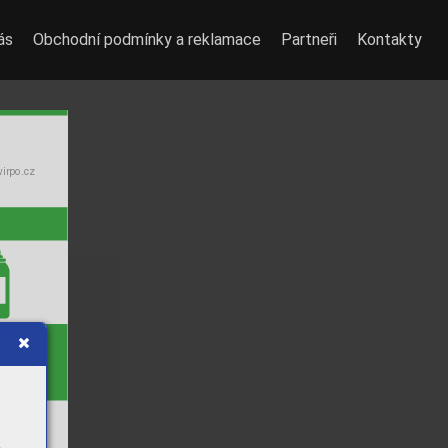
ás
Obchodní podmínky a reklamace
Partneři
Kontakty
wir
po.cz
nická
iﬁkace