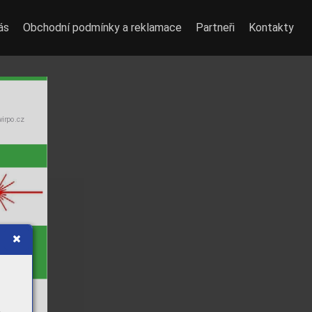
ás
Obchodní podmínky a reklamace
Partneři
Kontakty
wirpo.cz
nická
iﬁkace