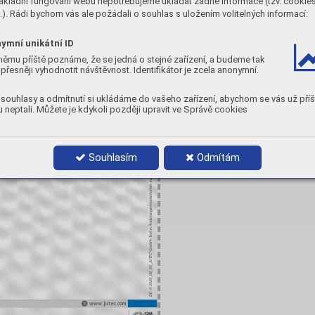
ákladní fungování webu nepotřebujeme ukládat žádné informace (tzv. cookie
). Rádi bychom vás ale požádali o souhlas s uložením volitelných informací:
ymní unikátní ID
němu příště poznáme, že se jedná o stejné zařízení, a budeme tak
přesněji vyhodnotit návštěvnost. Identifikátor je zcela anonymní.
oleranzen vorbehalten!
souhlasy a odmítnutí si ukládáme do vašeho zařízení, abychom se vás už příš
 neptali. Můžete je kdykoli později upravit ve Správě cookies
nderungen vorbehalten, keine Haftung für Druckfehler! T
Souhlasím
Odmítám
echn. Ä
DE - © 2020_08_05_JUTEC® GmbH • T
www.jutec.com