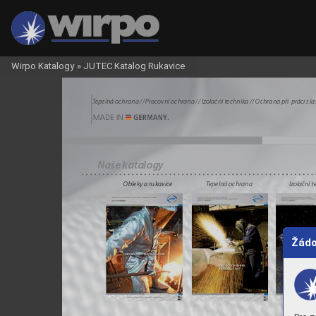
Wirpo Katalogy
»
JUTEC Katalog Rukavice
T
epelná ochrana // Pr
acovní ochrana // Izolační technika // Ochrana při  pr
áci s l
Naše k
atalogy
T
epelná ochrana 
Obleky a rukavice
Izolační 
Žádo