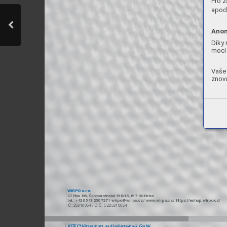
Pro z
apod.
Anon
Díky 
moci 
Vaše 
znovu
WIRPO s.r
.o. 
CTBox B8,
 Škrobárenská 518/16,
 617 00 Brno 
tel.:
 +420 543 250 727 / wirpo@wirpo.cz / www
.wirpo.cz / https://eshop.wirpo.cz/ 
IČ:
 25310054 / DIČ: CZ25310054
JUTEC® Hitzeschutz und Isoliertechnik GmbH