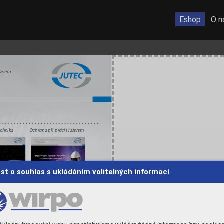
Eshop
O n
aserem
Ochrana při  práci s laser
em
technika
st o souhlas s ukládáním volitelných informací