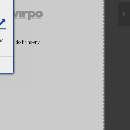
s
tě
Zpět do knihovny