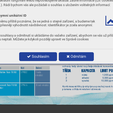
ákladní fungování webu nepotřebujeme ukládat žádné informace (tzv. cookie
P3 
entraci znečišťující látky v o
vzduší.
Filtr
y proti prachu jsou rozlišov
ány barvou BÍLÁ
). Rádi bychom vás ale požádali o souhlas s uložením volitelných informací:
OCHRANA PROTI PL
YNŮM A VÝP
ARŮM
ymní unikátní ID
Plyny a výpary:
 plyny a pár
y j
němu příště poznáme, že se jedná o stejné zařízení, a budeme tak
Musíte proti nim používat che
přesněji vyhodnotit návštěvnost. Identifikátor je zcela anonymní.
Respirátory proti plynům 
mají ﬁltr
y s aktivním 
uhlím, 
identiﬁkačních písmen a bare
v: 
souhlasy a odmítnutí si ukládáme do vašeho zařízení, abychom se vás už příš
TYP 
OCHRANA  
 neptali. Můžete je kdykoli později upravit ve Správě cookies
A 
organick
é plyny a pá
B 
anorganick
é plyny a 
E 
o
xid siř
ičitý a další k
K 
amoniak a organick
é 
AX 
určité organick
é plyn
P
ouze pro jedno použi
Souhlasím
Odmítám
Existují tři tř
ídy ochrany pro každý typ ﬁltru proti
ochrany tedy zá
visí na předpokládané koncentr
a
s
Kód
Balení
TŘÍDA  
KAP
ACIT
A 
LIMIT PO
itative F
ace Fit Kit
SPM002
1 sada  
1 
nízká  
1,000 pp
v krabici
2 
střední  
5,000 pp
3 
vysoká 
10,000 pp
acount F
ace Fit Kit 
SPM414
10 sad v krabici
K
ombinov
ané 
ﬁltr
y 
(proti 
plynu 
a 
prachu) 
navíc 
k
tor
písmena s třídami relativní účinnosti.