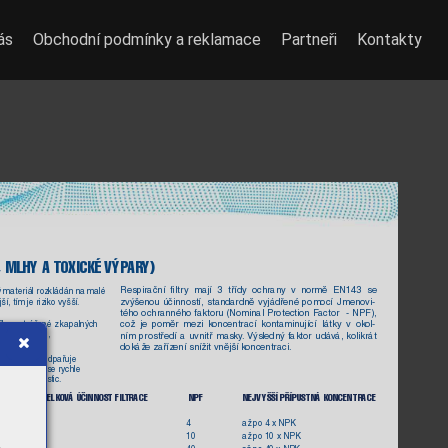
ás
Obchodní podmínky a reklamace
Partneři
Kontakty
, MLHY A TOXICKÉ VÝP
AR
Y)
Respirační 
ﬁltry 
mají 
3 
třídy 
ochrany 
v 
normě 
EN143 
se 
ý mater
iál rozkládán na malé 
zvýšenou 
účinností, 
standardně 
vyjádřené 
pomocí 
Jmenovi-
í, tím je riziko vyšší.
tého 
ochranného 
faktoru 
(Nominal 
Protection 
F
actor 
- 
NPF), 
což 
je 
poměr 
mezi 
k
oncentrací 
kontamin
ující 
látky 
v 
ok
ol-
č
ky
, vytv
ářené z kapalných 
a kondenzace, 
ním 
prostředí 
a 
uvnitř 
masky
.
Výsledný 
f
aktor 
udáv
á, 
kolikrát 
dokáže zařízení snížit vnější k
oncentraci.
ný materiál odpařuje 
teplot.
 Pár
a se r
ychle 
i jemných částic.
MINIMÁLNÍ CELKOV
Á ÚČINNOST FIL
TRACE  
NPF 
NEJVYŠŠÍ PŘÍPUSTNÁ KONCENTRACE
80%  
4  
 až po 4 x NPK 
94% 
10  
 až po 10 x NPK 