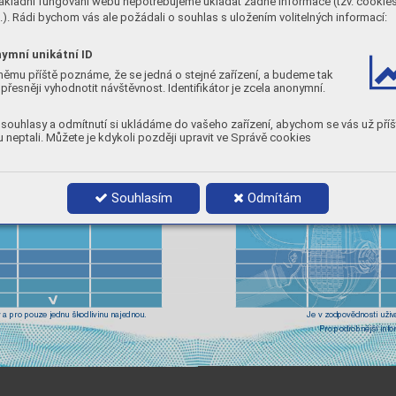
ákladní fungování webu nepotřebujeme ukládat žádné informace (tzv. cookie
). Rádi bychom vás ale požádali o souhlas s uložením volitelných informací:
ymní unikátní ID
němu příště poznáme, že se jedná o stejné zařízení, a budeme tak
přesněji vyhodnotit návštěvnost. Identifikátor je zcela anonymní.
souhlasy a odmítnutí si ukládáme do vašeho zařízení, abychom se vás už příš
 neptali. Můžete je kdykoli později upravit ve Správě cookies
Souhlasím
Odmítám
 a pro pouze jedn
u škodlivinu najednou.
Je v zodpo
vědnosti uživ
Pro podrobnější inf
o