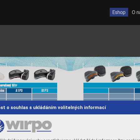
Eshop
O n
oručený ﬁltr 
oručený ﬁltr 
hům
hům
A1P3
A1P3
B1P3
B1P3
A1
A1
AE1
AE1
st o souhlas s ukládáním volitelných informací