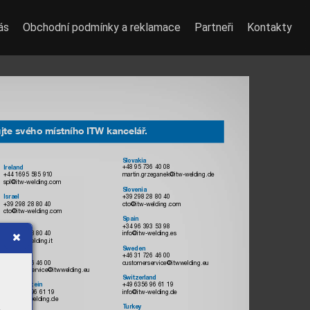
ás
Obchodní podmínky a reklamace
Partneři
Kontakty
ujte svého místního ITW kancelář
.
Slovakia
+48 95 736 40 08
Ireland
+44 1695 585 910
martin.grzeganek@itw-welding.de
spl@itw-welding.com
Slovenia
+39 298 28 80 40
Israel
+39 298 28 80 40
cto@itw-welding.com
cto@itw-welding.com
Spain
+34 96 393 53 98
Italy
+39 298 28 80 40
info@itw-welding.es
itw@itw-welding.it
Sweden
+46 31 726 46 00
Latvia
+46 31 726 46 00
customerservice@itwwelding.eu
customerservice@itwwelding.eu
Switzerland
+49 6356 96 61 19
Liechtenstein
+49 6356 96 61 19
info@itw-welding.de
info@itw-welding.de
T
urkey