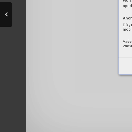
Pro z
apod.
Anon
Díky 
moci 
Vaše 
znovu