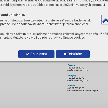
ákladní fungování webu nepotřebujeme ukládat žádné informace (tzv. cookie
). Rádi bychom vás ale požádali o souhlas s uložením volitelných informací:
Czech Republic
+48 95 736 40 08
martin.grzeganek@itw-welding.de
ymní unikátní ID
Denmark
+46 31 726 46 00
customerservice@itwwelding.eu
němu příště poznáme, že se jedná o stejné zařízení, a budeme tak
přesněji vyhodnotit návštěvnost. Identifikátor je zcela anonymní.
Estonia
+46 31 726 46 00
customerservice@itwwelding.eu
souhlasy a odmítnutí si ukládáme do vašeho zařízení, abychom se vás už příš
Finland
 neptali. Můžete je kdykoli později upravit ve Správě cookies
+46 31 726 46 00
customerservice@itwwelding.eu
France
+33 1 60 04 11 66
miller@itw-welding.fr
Souhlasím
Odmítám
Germany
+49 6356 96 61 19
info@itw-welding.de
Greece
+39 298 28 80 40
cto@itw-welding.com
Hungary
+39 298 28 80 40
cto@itw-welding.com
Iceland
+46 31 726 46 00
customerservice@itwwelding.eu