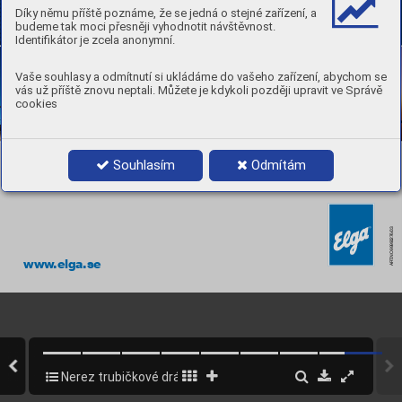
Díky němu příště poznáme, že se jedná o stejné zařízení, a
budeme tak moci přesněji vyhodnotit návštěvnost.
Identifikátor je zcela anonymní.
Vaše souhlasy a odmítnutí si ukládáme do vašeho zařízení, abychom se
vás už příště znovu neptali. Můžete je kdykoli později upravit ve Správě
cookies
Souhlasím
Odmítám
.NO 99990276/03
ART
www
.elga.se
Nerez trubičkové dráty CROMACORE
8