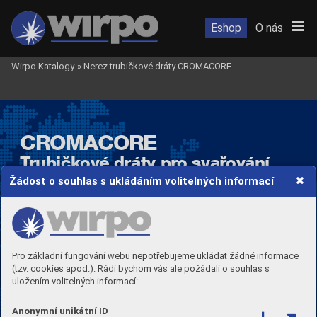
Eshop
O nás
Wirpo Katalogy
»
Nerez trubičkové dráty CROMACORE
CROMACORE
T
rubičkové 
dráty 
pr
o 
svař
ování
ner
ezavějících 
ocelí
Žádost o souhlas s ukládáním volitelných informací
Pro základní fungování webu nepotřebujeme ukládat žádné informace
(tzv. cookies apod.). Rádi bychom vás ale požádali o souhlas s
uložením volitelných informací:
Anonymní unikátní ID