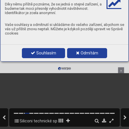
T
urbosil
16
Díky němu příště poznáme, že se jedná o stejné zařízení, a
Lubricat
17
budeme tak moci přesněji vyhodnotit návštěvnost.
Pulitel
17
Identifikátor je zcela anonymní.
Siltel
17
Pulifren
18
Vaše souhlasy a odmítnutí si ukládáme do vašeho zařízení, abychom se
vás už příště znovu neptali. Můžete je kdykoli později upravit ve Správě
cookies
Souhlasím
Odmítám
3
Siliconi technické spreje
3