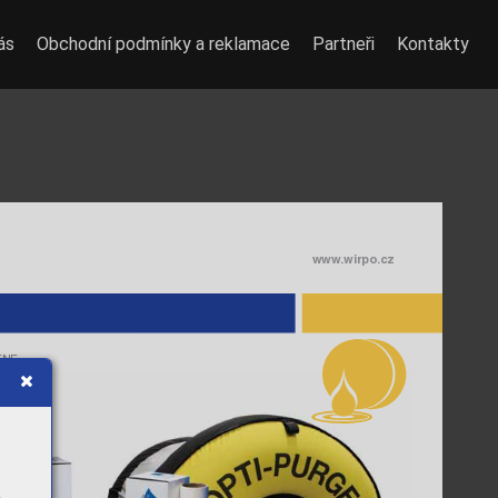
ás
Obchodní podmínky a reklamace
Partneři
Kontakty
www
.wirpo.cz
ENE