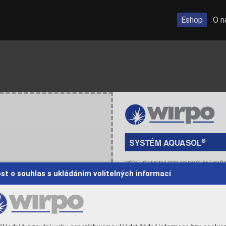
Eshop
O n
®
SYSTÉM A
Q
U
ASOL
PŘÍSLUŠENSTVÍ PRO FORMO
V
ÁNÍ K
OŘ
st o souhlas s ukládáním volitelných informací