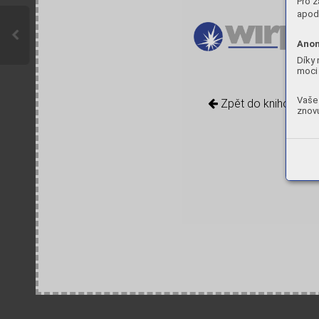
Pro z
apod.
Anon
Díky 
moci 
Vaše 
Zpět do knihovny
znovu