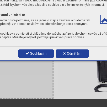
ákladní fungování webu nepotřebujeme ukládat žádné informace (tzv. cookie
). Rádi bychom vás ale požádali o souhlas s uložením volitelných informací:
ymní unikátní ID
němu příště poznáme, že se jedná o stejné zařízení, a budeme tak
přesněji vyhodnotit návštěvnost. Identifikátor je zcela anonymní.
souhlasy a odmítnutí si ukládáme do vašeho zařízení, abychom se vás už příš
 neptali. Můžete je kdykoli později upravit ve Správě cookies
Souhlasím
Odmítám