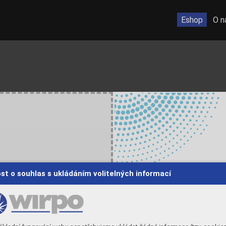
Eshop
O n
Russia
Moscow
Romania
Ciorani
Seoul
st o souhlas s ukládáním volitelných informací
Turkey
Istanbul