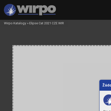
Wirpo Katalogy
»
Elipse Cat 2021 CZE WIR
W
orldwide
T
rademarks:
HESPA
 and Elipse
 are trade marks of GVS
.
®
®
The pleat encapsulation filter technology used in this face 
Žádo
mask is patented.
Copyright
 2021 GVS
 S.p.A. All rights reserved.
©
®
Printed in Italy - Version 250221
Findlay
Bloomer
Mexico
www
.gvs.com
Monterrey
AMeRICA
EUROPe