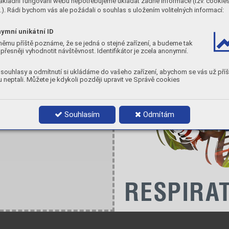
ákladní fungování webu nepotřebujeme ukládat žádné informace (tzv. cookie
). Rádi bychom vás ale požádali o souhlas s uložením volitelných informací:
ymní unikátní ID
ASIA
němu příště poznáme, že se jedná o stejné zařízení, a budeme tak
China
přesněji vyhodnotit návštěvnost. Identifikátor je zcela anonymní.
GVS Technology (Suzhou) Co., Ltd.
d
Fengqiao Civil-Run Sci-Tech Park, 
602 Changjiang Road,S.N.D. 
Suzhou, China 215129
souhlasy a odmítnutí si ukládáme do vašeho zařízení, abychom se vás už příš
tel. +86 512 6661 9880 
gvschina@gvs.com
certified
 neptali. Můžete je kdykoli později upravit ve Správě cookies
Japan
GVS Japan K.K.
KKD Building 4F, 7-10-12 
Nishishinjuku

Shinjuku-ku, Tokyo 160-0023
tel. +81 3 5937 1447
Souhlasím
Odmítám
certified
gvsjapan@gvs.com 
Korea
GVS Korea Ltd  
#315  Bricks Tower
368 Gyungchun-ro(Gaun-dong),
Namyangju-si, Gyunggi-do,
Tel: +82 31 563 9873
gvskorea@gvs.com
certified
d
R
ES
PI
R
A