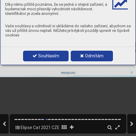
OBLIČEJE
Díky němu příště poznáme, že se jedná o stejné zařízení, a
budeme tak moci přesněji vyhodnotit návštěvnost.
Identifikátor je zcela anonymní.
Vaše souhlasy a odmítnutí si ukládáme do vašeho zařízení, abychom se
vás už příště znovu neptali. Můžete je kdykoli později upravit ve Správě
cookies
Souhlasím
Odmítám
.gv
s.com
www
7
Elipse Cat 2021 CZE WIR
9