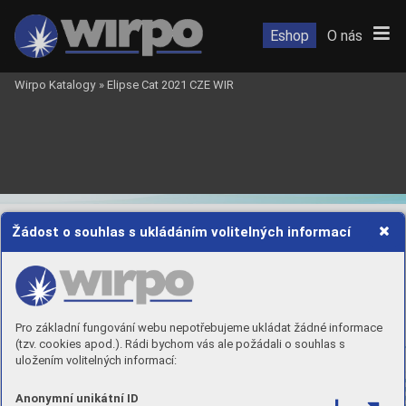
Eshop
O nás
Wirpo Katalogy
»
Elipse Cat 2021 CZE WIR
Žádost o souhlas s ukládáním volitelných informací
Pro základní fungování webu nepotřebujeme ukládat žádné informace
(tzv. cookies apod.). Rádi bychom vás ale požádali o souhlas s
NA
VRŽENO PR
O
uložením volitelných informací:
PŘIZPŮSOBENÍ SE
OBR
YSŮM 
V
AŠEHO 
Anonymní unikátní ID