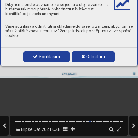
• Aktivní uhlí s ABS kazetou 
s dv
ojnásobným množstvím 
materiálu, než je použív
áno v jin
ých 
Díky němu příště poznáme, že se jedná o stejné zařízení, a
• Mechanický typ HESP
A 
výrobních řadách.
budeme tak moci přesněji vyhodnotit návštěvnost.
V
elká plocha 376 cm
 povrchu 
2
Identifikátor je zcela anonymní.
materiálu HESP
A™ P3
Aktivní uhlí pro 
absor
pci plynu 
Vaše souhlasy a odmítnutí si ukládáme do vašeho zařízení, abychom se
vás už příště znovu neptali. Můžete je kdykoli později upravit ve Správě
Struktura napomáhající 
šíření proudu vzduchu a 
cookies
plné využití aktivního uhlí
Souhlasím
Odmítám
V
elký výdechový v
entil 
umožňující proudění vzduchu 
.gv
s.com
www
19
Elipse Cat 2021 CZE WIR
21