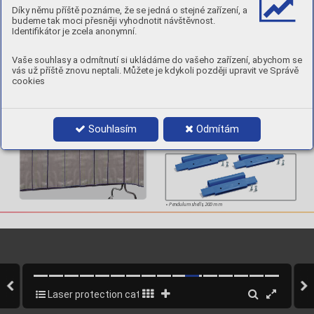
Díky němu příště poznáme, že se jedná o stejné zařízení, a
budeme tak moci přesněji vyhodnotit návštěvnost.
Identifikátor je zcela anonymní.
V
er
tic
al blinds 
Vaše souhlasy a odmítnutí si ukládáme do vašeho zařízení, abychom se
overlapping (33 %)
• 
Ar
ticle No.: 
vás už příště znovu neptali. Můžete je kdykoli později upravit ve Správě
• 
Ensures sealing o and accessibility 
cookies
of hazardous area  
• 
Carbonized ML
-6 fabric 
• 
Pendulum shells for f
astening on tube structures 
• 
Width 300 mm, length 2,000 mm 
Application:
• 
Ideal for protection of doors and windows
• 
Can be combined with endless curtains
Souhlasím
Odmítám
• 
Pendulum shells
, 200 mm
Laser protection catalogue
10