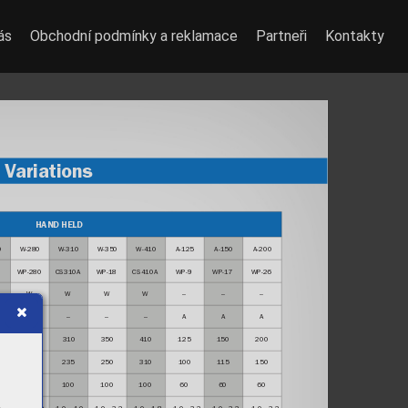
ás
Obchodní podmínky a reklamace
Partneři
Kontakty
 V
ariations
HAND HELD
0
W-280
W-310
W-350
W-410
A-125
A-150
A-200
0
WP-280
CS310A
WP-18
CS410A
WP-9
WP-17
WP-26
W
W
W
W
–
–
–
–
–
–
–
A
A
A
280
310
350
410
125
150
200
195
235
250
310
100
115
150
100
100
100
100
60
60
60