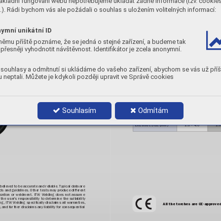
ákladní fungování webu nepotřebujeme ukládat žádné informace (tzv. cookie
Electrode Size (mm)
1.0 - 4.0
1.0 - 4
 13
..................
). Rádi bychom vás ale požádali o souhlas s uložením volitelných informací:
 13
..................
AUTOMA
TION
ymní unikátní ID
W-250
W
Model
němu příště poznáme, že se jedná o stejné zařízení, a budeme tak
AUTOMA
TION
AUT
přesněji vyhodnotit návštěvnost. Identifikátor je zcela anonymní.
Formerly 
WP-22A
WP-
W
ater Cooled
W
souhlasy a odmítnutí si ukládáme do vašeho zařízení, abychom se vás už příš
 neptali. Můžete je kdykoli později upravit ve Správě cookies
Air Cooled
–
Rating DC (A)
250
Rating AC (A)
180
Souhlasím
Odmítám
Duty Cycle (%)
100
Electrode Size (mm)
1.0 - 4.0
1.0
believed to be accurate and reliable. T
ypical data are 
s and guidelines. Other tests may produce different 
lication or weldment. ITW W
elding does not assume 
 the user’
s responsibility to determine the suitability 
ing, ITW W
elding specically disclaims all warranties,
All the torches are CE-approved
,
 and fur
ther disclaims an
y liability for consequential 